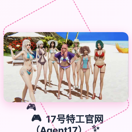
🎮
🎮
17号特工官网
（Agent17）
✨