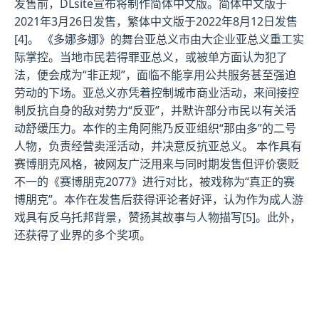
发售前，DLsite宣布将制作简体中文版。简体中文版于
2021年3月26日发售，繁体中文版于2022年8月12日发售
[4]。 《多娜多娜》的舞台亚总义市由大企业亚总义重工实
际掌控。当地市民若得罪亚总义，或被单方面认为犯了
法，便会成为“非正规”，面临不能享用公共服务甚至强迫
劳动的下场。亚总义亦凭着控制城市商业活动，来间接控
制反抗自身的敌对势力“反亚”，并默许部分市民以有关活
动舒缓压力。本作的主角阿熊乃反亚组织“那由多”的二号
人物，负责经营卖淫活动，并决意反抗亚总义。 本作具有
赛博朋克风格，被网友广泛用来与同时期发售但评价褒贬
不一的《赛博朋克2077》进行对比，被戏称为“真正的赛
博朋克”。本作在发售后获得评论者好评，认为作为成人游
戏具有反乌托邦背景，赞扬其故事与人物描写[5]。此外，
还获得了业界的多个奖项。