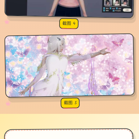
✧
♡
★
♥
截图 4
截图 5
♡
★
✧
♥