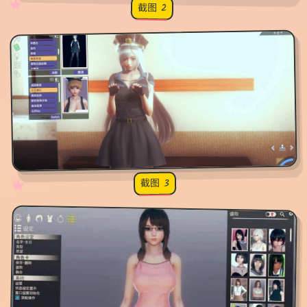
✧
♡
★
♥
截图 2
截图 3
♡
★
✧
♥