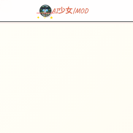
~~~
★
♡
✦
✧
♥
~
→
↗
AI少女|MOD
✦ ✧ ★