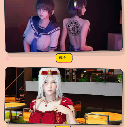
截图 1
♡
★
✧
♥