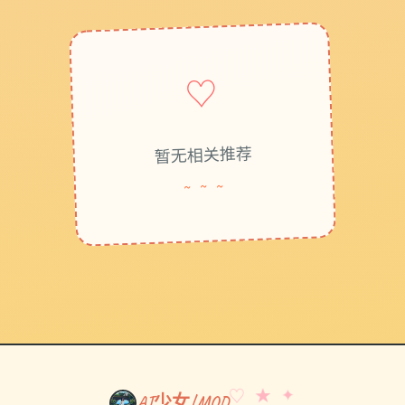
♡
暂无相关推荐
~ ~ ~
♡ ★ ✦
AI少女|MOD