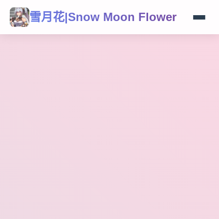
雪月花|Snow Moon Flower