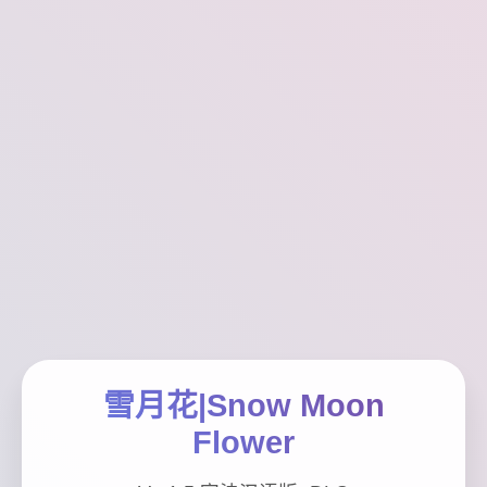
雪月花|Snow Moon
Flower