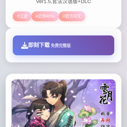
Ver1.5,官法汉语版+DLC
#江湖
#武侠RPG
#官方中文
即刻下载
免费完整版