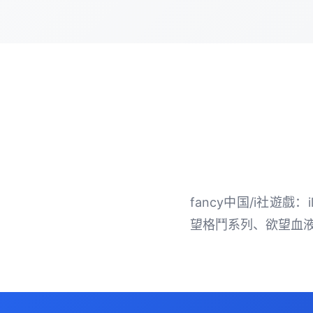
fancy中国/i社遊
望格鬥系列、欲望血