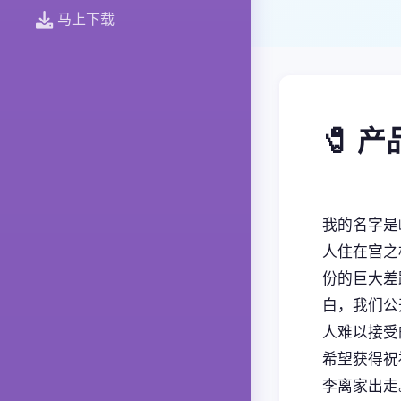
马上下载
🧷 
我的名字是
人住在宫之
份的巨大差
白，我们公
人难以接受
希望获得祝
李离家出走