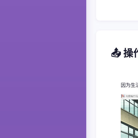
📤 
因为生