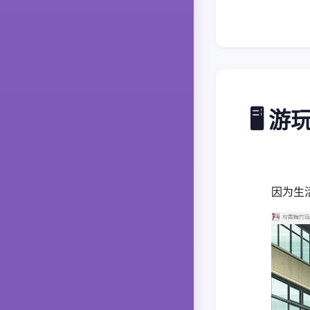
🖥️ 
因为生