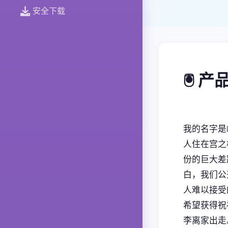
安全下载
🖲️ 
我的名字是
人住在宫之
份的巨大差
白，我们公
人难以接受
希望获得祝
李离家出走