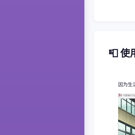
📮 
因为生