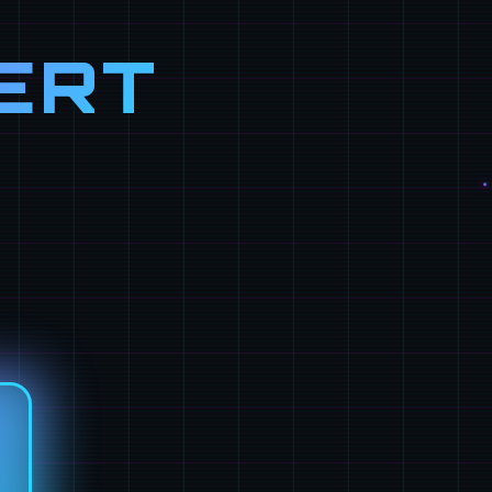
ERT
）