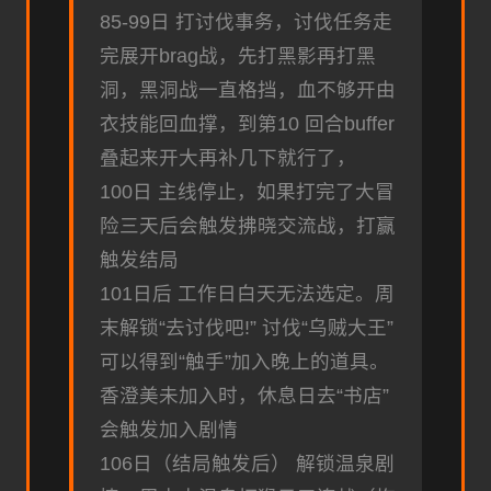
85-99日 打讨伐事务，讨伐任务走
完展开brag战，先打黑影再打黑
洞，黑洞战一直格挡，血不够开由
衣技能回血撑，到第10 回合buffer
叠起来开大再补几下就行了，
100日 主线停止，如果打完了大冒
险三天后会触发拂晓交流战，打赢
触发结局
101日后 工作日白天无法选定。周
末解锁“去讨伐吧!” 讨伐“乌贼大王”
可以得到“触手”加入晚上的道具。
香澄美未加入时，休息日去“书店”
会触发加入剧情
106日（结局触发后） 解锁温泉剧