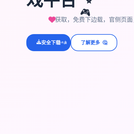
🎮
获取，免费下边载，官侧页面
🤔
安全下载
了解更多
💫
✨
⭐