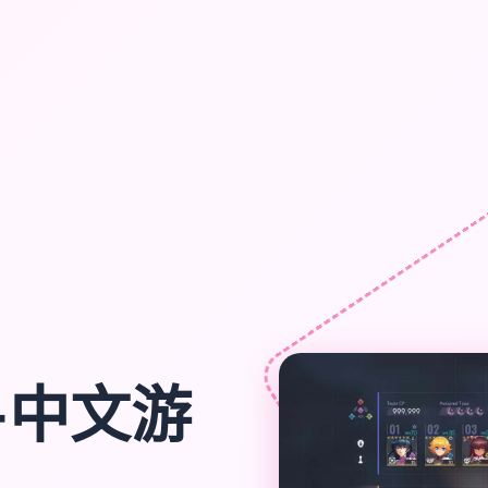
s-中文游